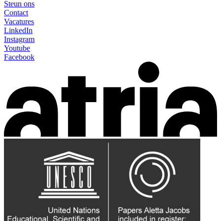
Steun ons
Contact
Vacatures
LinkedIn
Instagram
Youtube
Facebook