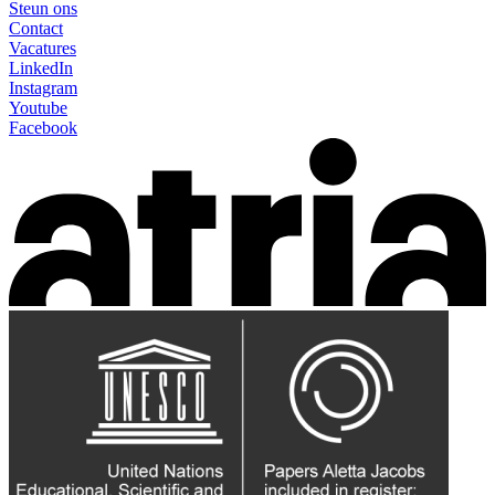
Steun ons
Contact
Vacatures
LinkedIn
Instagram
Youtube
Facebook