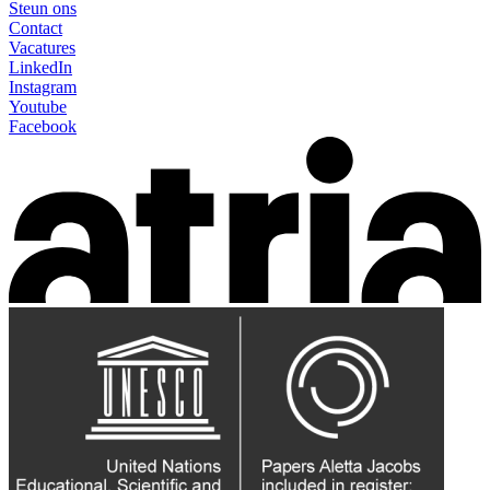
Steun ons
Contact
Vacatures
LinkedIn
Instagram
Youtube
Facebook