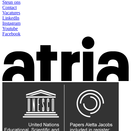
Steun ons
Contact
Vacatures
LinkedIn
Instagram
Youtube
Facebook