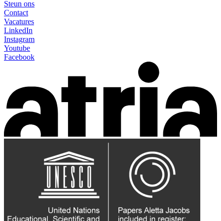
Steun ons
Contact
Vacatures
LinkedIn
Instagram
Youtube
Facebook