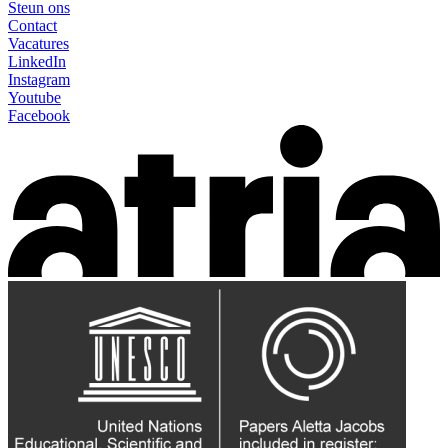
Steun ons
Contact
Vacatures
LinkedIn
Instagram
Youtube
Facebook