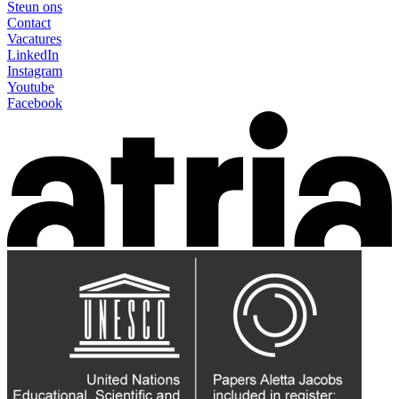
Steun ons
Contact
Vacatures
LinkedIn
Instagram
Youtube
Facebook