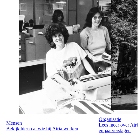
Organisatie
Mensen
Lees meer over Atria
Bekijk hier o.a. wie bij Atria werken
en jaarverslagen