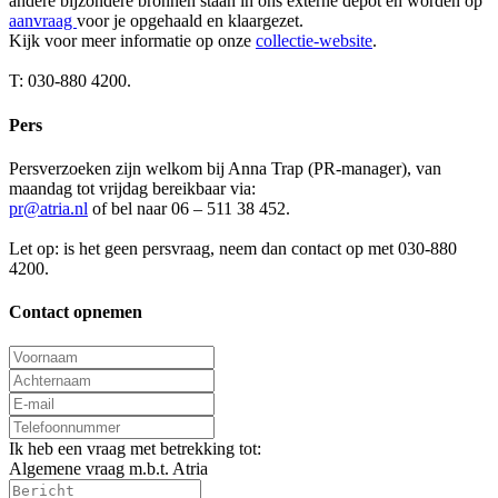
andere bijzondere bronnen staan in ons externe depot en worden op
aanvraag
voor je opgehaald en klaargezet.
Kijk voor meer informatie op onze
collectie-website
.
T: 030-880 4200.
Pers
Persverzoeken zijn welkom bij Anna Trap (PR-manager), van
maandag tot vrijdag bereikbaar via:
pr@atria.nl
of bel naar 06 – 511 38 452.
Let op: is het geen persvraag, neem dan contact op met 030-880
4200.
Contact opnemen
Ik heb een vraag met betrekking tot:
Algemene vraag m.b.t. Atria