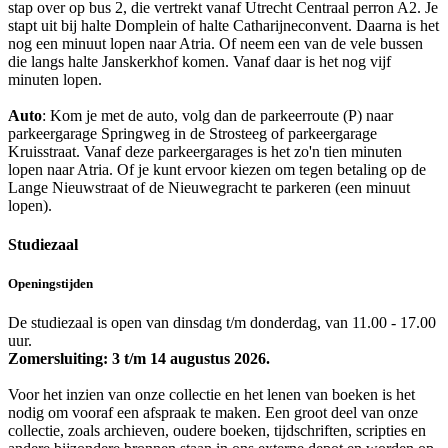
stap over op bus 2, die vertrekt vanaf Utrecht Centraal perron A2. Je
stapt uit bij halte Domplein of halte Catharijneconvent. Daarna is het
nog een minuut lopen naar Atria. Of neem een van de vele bussen
die langs halte Janskerkhof komen. Vanaf daar is het nog vijf
minuten lopen.
Auto
: Kom je met de auto, volg dan de parkeerroute (P) naar
parkeergarage Springweg in de Strosteeg of parkeergarage
Kruisstraat. Vanaf deze parkeergarages is het zo'n tien minuten
lopen naar Atria. Of je kunt ervoor kiezen om tegen betaling op de
Lange Nieuwstraat of de Nieuwegracht te parkeren (een minuut
lopen).
Studiezaal
Openingstijden
De studiezaal is open van dinsdag t/m donderdag, van 11.00 - 17.00
uur.
Zomersluiting: 3 t/m 14 augustus 2026.
Voor het inzien van onze collectie en het lenen van boeken is het
nodig om vooraf een afspraak te maken. Een groot deel van onze
collectie, zoals archieven, oudere boeken, tijdschriften, scripties en