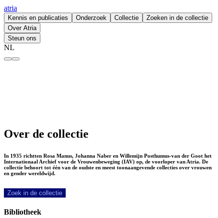
atria
Kennis en publicaties
Onderzoek
Collectie
Zoeken in de collectie
Over Atria
Steun ons
NL
Collectie – atria
Over de collectie
In 1935 richtten Rosa Manus, Johanna Naber en Willemijn Posthumus-van der Goot het
Internationaal Archief voor de Vrouwenbeweging (IAV) op, de voorloper van Atria. De
collectie behoort tot één van de oudste en meest toonaangevende collecties over vrouwen
en gender wereldwijd.
Zoek in de collectie
Bibliotheek