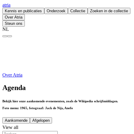
atria
Kennis en publicaties
Onderzoek
Collectie
Zoeken in de collectie
Over Atria
Steun ons
NL
Agenda – atria
Over Atria
Agenda
Bekijk hier onze aankomende evenementen, zoals de Wikipedia schrijfmiddagen.
Foto menu: 1965, fotograaf: Jack de Nijs, Anefo
Aankomende
Afgelopen
View all