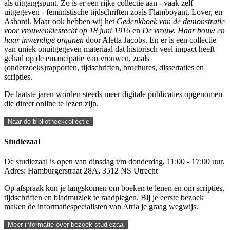
als uitgangspunt. Zo is er een rijke collectie aan - vaak zelf
uitgegeven - feministische tijdschriften zoals Flamboyant, Lover, en
Ashanti. Maar ook hebben wij het
Gedenkboek van de demonstratie
voor vrouwenkiesrecht op 18 juni 1916
en
De vrouw. Haar bouw en
haar inwendige organen
door Aletta Jacobs. En er is een collectie
van uniek onuitgegeven materiaal dat historisch veel impact heeft
gehad op de emancipatie van vrouwen, zoals
(onderzoeks)rapporten, tijdschriften, brochures, dissertaties en
scripties.
De laatste jaren worden steeds meer digitale publicaties opgenomen
die direct online te lezen zijn.
Naar de bibliotheekcollectie
Studiezaal
De studiezaal is open van dinsdag t/m donderdag, 11:00 - 17:00 uur.
Adres: Hamburgerstraat 28A, 3512 NS Utrecht
Op afspraak kun je langskomen om boeken te lenen en om scripties,
tijdschriften en bladmuziek te raadplegen. Bij je eerste bezoek
maken de informatiespecialisten van Atria je graag wegwijs.
Meer informatie over bezoek studiezaal