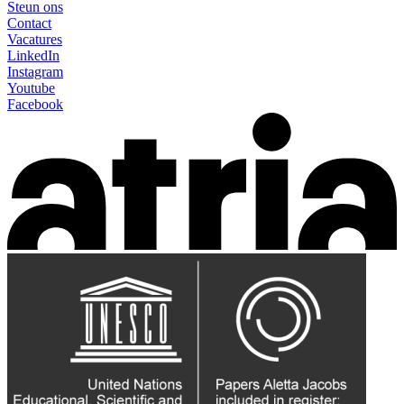
Steun ons
Contact
Vacatures
LinkedIn
Instagram
Youtube
Facebook