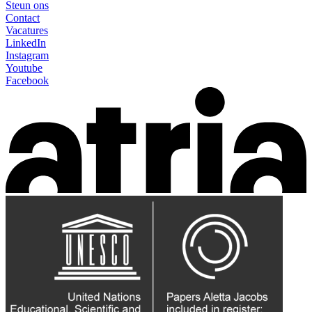
Steun ons
Contact
Vacatures
LinkedIn
Instagram
Youtube
Facebook