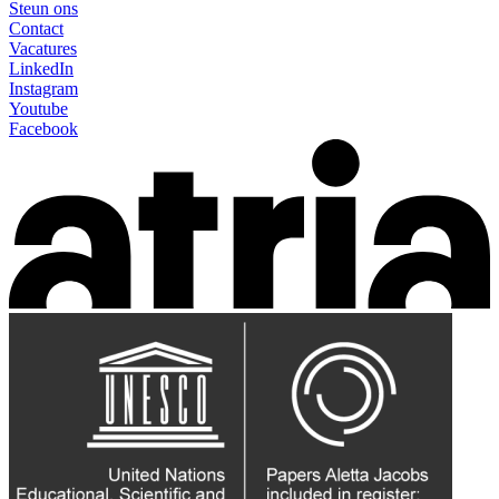
Steun ons
Contact
Vacatures
LinkedIn
Instagram
Youtube
Facebook