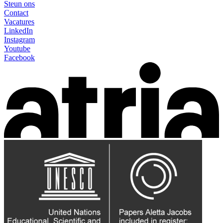
Steun ons
Contact
Vacatures
LinkedIn
Instagram
Youtube
Facebook