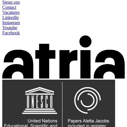
Steun ons
Contact
Vacatures
LinkedIn
Instagram
Youtube
Facebook