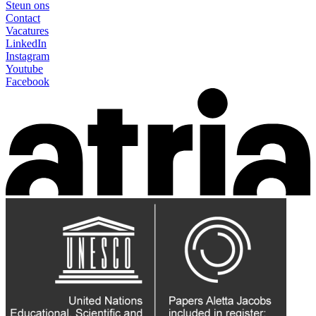
Steun ons
Contact
Vacatures
LinkedIn
Instagram
Youtube
Facebook