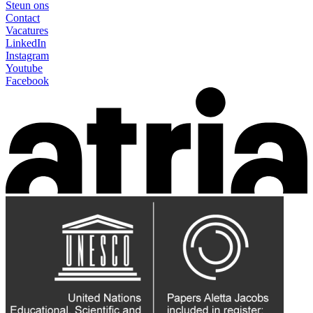
Steun ons
Contact
Vacatures
LinkedIn
Instagram
Youtube
Facebook