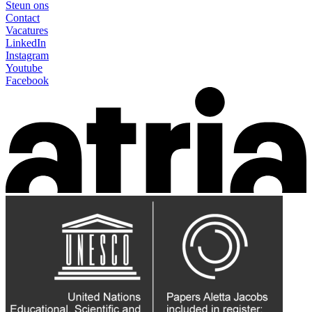
Steun ons
Contact
Vacatures
LinkedIn
Instagram
Youtube
Facebook