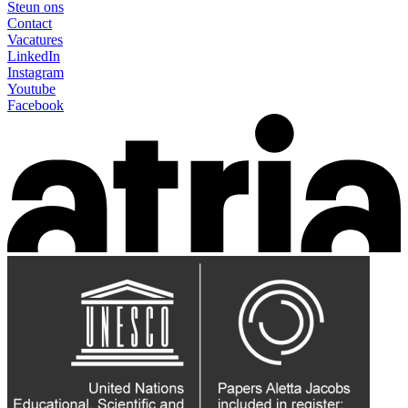
Steun ons
Contact
Vacatures
LinkedIn
Instagram
Youtube
Facebook