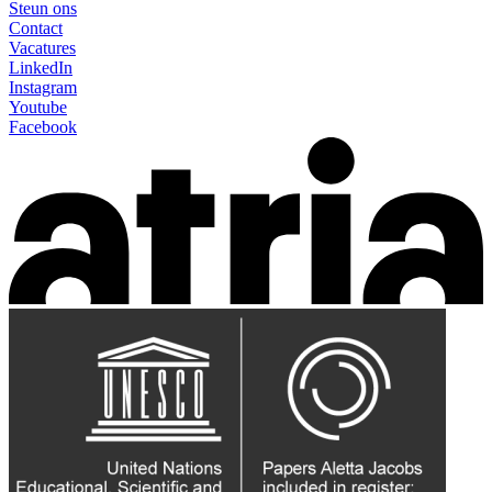
Steun ons
Contact
Vacatures
LinkedIn
Instagram
Youtube
Facebook