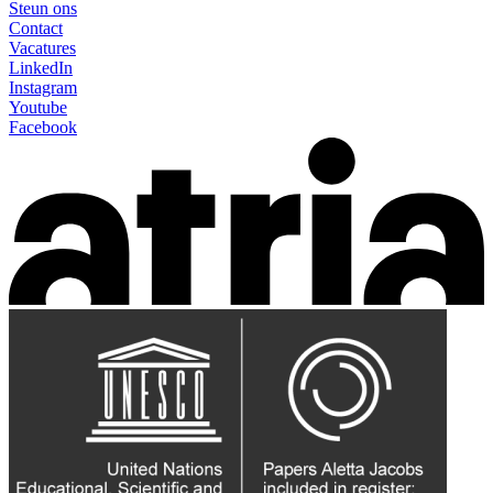
Steun ons
Contact
Vacatures
LinkedIn
Instagram
Youtube
Facebook