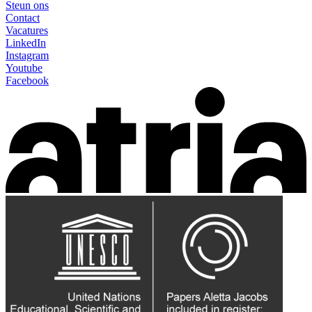
Steun ons
Contact
Vacatures
LinkedIn
Instagram
Youtube
Facebook