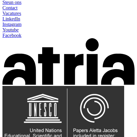
Steun ons
Contact
Vacatures
LinkedIn
Instagram
Youtube
Facebook