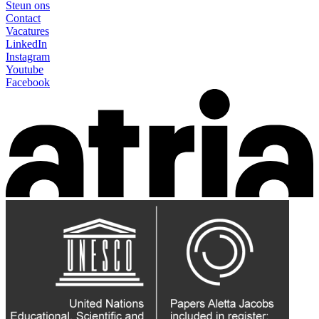
Steun ons
Contact
Vacatures
LinkedIn
Instagram
Youtube
Facebook