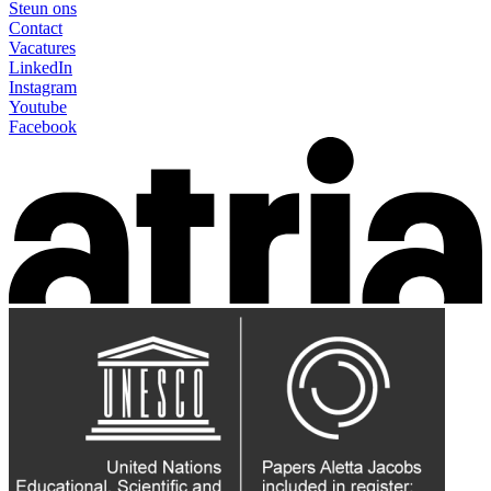
Steun ons
Contact
Vacatures
LinkedIn
Instagram
Youtube
Facebook