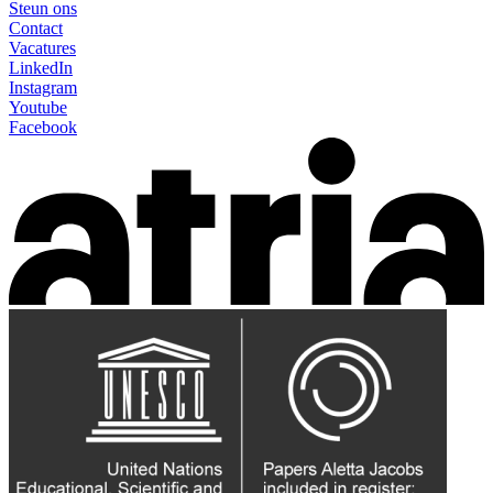
Steun ons
Contact
Vacatures
LinkedIn
Instagram
Youtube
Facebook