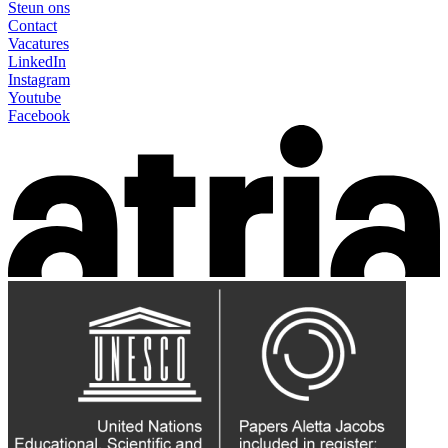
Steun ons
Contact
Vacatures
LinkedIn
Instagram
Youtube
Facebook