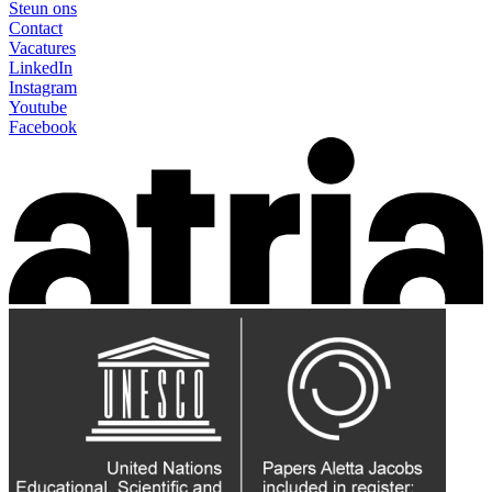
Steun ons
Contact
Vacatures
LinkedIn
Instagram
Youtube
Facebook