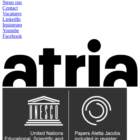
Steun ons
Contact
Vacatures
LinkedIn
Instagram
Youtube
Facebook