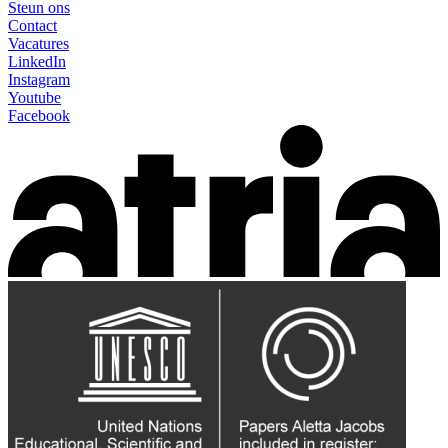
Steun ons
Contact
Vacatures
LinkedIn
Instagram
Youtube
Facebook