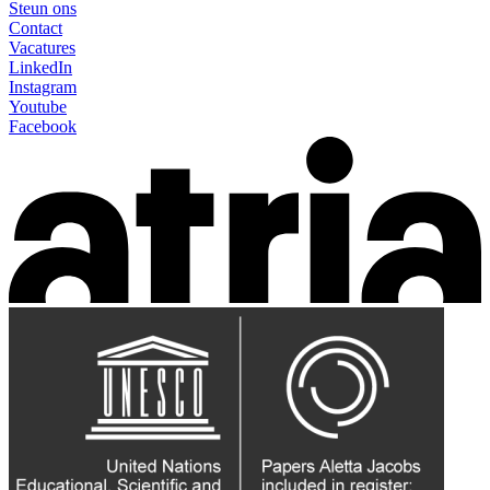
Steun ons
Contact
Vacatures
LinkedIn
Instagram
Youtube
Facebook