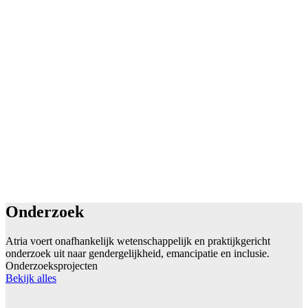
11 april, 2025
20 juni, 20
Handreiking: De piramide van geweld
Schade door
Gendergerelateerd geweld
Zelfbeschi
Onderzoek
Atria voert onafhankelijk wetenschappelijk en praktijkgericht
onderzoek uit naar gendergelijkheid, emancipatie en inclusie.
Onderzoeksprojecten
Bekijk alles
Onderzoeksproject
Onderzoeks
1 januari, 2023
1 septembe