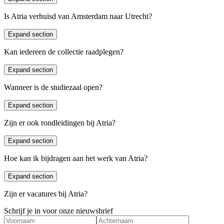
Is Atria verhuisd van Amsterdam naar Utrecht?
Expand section
Ja, Atria is verhuisd naar de Hamburgerstraat 28A in Utrecht.
Kan iedereen de collectie raadplegen?
Expand section
Ja, op afspraak kun je langskomen om archieven en tijdschriften in
te zien, en boeken te lenen. Online kun je altijd terecht. Bekijk onze
Wanneer is de studiezaal open?
digitale collectie en maak een afspraak op onze
collectie-website
.
Expand section
De studiezaal is open van dinsdag t/m donderdag, van 11:00 - 17:00
uur. Online is Atria altijd geopend. Kijk voor meer informatie op
Zijn er ook rondleidingen bij Atria?
collectie.atria.nl
Expand section
Nee, er worden de komende tijd geen rondleidingen gegeven.
Hoe kan ik bijdragen aan het werk van Atria?
Expand section
Op veel manieren, bijvoorbeeld door:
Zijn er vacatures bij Atria?
een
donatie
te doen aan ons steunfonds Aletta Jacobsfonds
je afstudeeronderzoek te doen over een onderwerp rond
Schrijf je in voor onze nieuwsbrief
gendergelijkheid, emancipatie en feminisme en je scriptie te
Kijk op
deze pagina
of er vacatures zijn.