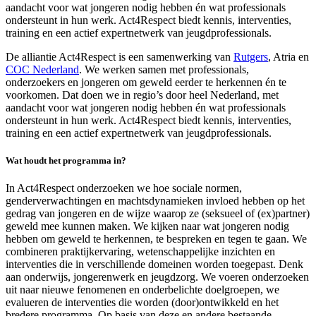
aandacht voor wat jongeren nodig hebben én wat professionals
ondersteunt in hun werk. Act4Respect biedt kennis, interventies,
training en een actief expertnetwerk van jeugdprofessionals.
De alliantie Act4Respect is een samenwerking van
Rutgers
, Atria en
COC Nederland
. We werken samen met professionals,
onderzoekers en jongeren om geweld eerder te herkennen én te
voorkomen. Dat doen we in regio’s door heel Nederland, met
aandacht voor wat jongeren nodig hebben én wat professionals
ondersteunt in hun werk. Act4Respect biedt kennis, interventies,
training en een actief expertnetwerk van jeugdprofessionals.
Wat houdt het programma in?
In Act4Respect onderzoeken we hoe sociale normen,
genderverwachtingen en machtsdynamieken invloed hebben op het
gedrag van jongeren en de wijze waarop ze (seksueel of (ex)partner)
geweld mee kunnen maken. We kijken naar wat jongeren nodig
hebben om geweld te herkennen, te bespreken en tegen te gaan. We
combineren praktijkervaring, wetenschappelijke inzichten en
interventies die in verschillende domeinen worden toegepast. Denk
aan onderwijs, jongerenwerk en jeugdzorg. We voeren onderzoeken
uit naar nieuwe fenomenen en onderbelichte doelgroepen, we
evalueren de interventies die worden (door)ontwikkeld en het
bredere programma. Op basis van deze en andere bestaande