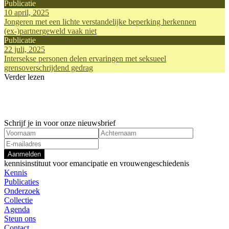
Publicatie
10 april, 2025
Jongeren met een lichte verstandelijke beperking herkennen
(ex-)partnergeweld vaak niet
Publicatie
22 juli, 2025
Intersekse personen delen ervaringen met seksueel
grensoverschrijdend gedrag
Verder lezen
Onderzoeksproject
Onderzoeks
1 januari, 2020
1 januari, 
Move Up!
Online haa
Gendergerelateerd geweld
Gendergere
Schrijf je in voor onze nieuwsbrief
Aanmelden
kennisinstituut voor emancipatie en vrouwengeschiedenis
Kennis
Publicaties
Onderzoek
Collectie
Agenda
Steun ons
Contact