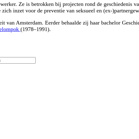
erker. Ze is betrokken bij projecten rond de geschiedenis van
e zich inzet voor de preventie van seksueel en (ex-)partnerg
eit van Amsterdam. Eerder behaalde zij haar bachelor Geschied
elompok
(1978–1991).