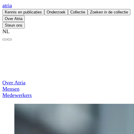
atria
Kennis en publicaties
Onderzoek
Collectie
Zoeken in de collectie
Over Atria
Steun ons
NL
Eline van Miert – atria
Over Atria
Mensen
Medewerkers