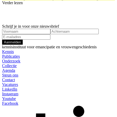
Verder lezen
Onderzoeksproject
Onderzoeks
1 januari, 2024
1 januari, 
Beijing+30
Act4Respe
Feminisme
Gendergere
Schrijf je in voor onze nieuwsbrief
Aanmelden
kennisinstituut voor emancipatie en vrouwengeschiedenis
Kennis
Publicaties
Onderzoek
Collectie
Agenda
Steun ons
Contact
Vacatures
LinkedIn
Instagram
Youtube
Facebook