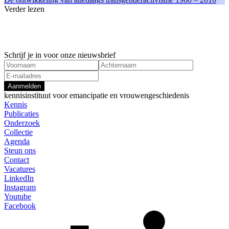
Verder lezen
Onderzoeksproject
Onderzoeks
1 mei, 2023
1 januari, 
Binnenlandse afstand en adoptie
Huwelijkse
Zelfbeschikking
Zelfbeschi
Schrijf je in voor onze nieuwsbrief
Aanmelden
kennisinstituut voor emancipatie en vrouwengeschiedenis
Kennis
Publicaties
Onderzoek
Collectie
Agenda
Steun ons
Contact
Vacatures
LinkedIn
Instagram
Youtube
Facebook