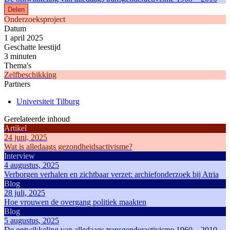
Delen
Onderzoeksproject
Datum
1 april 2025
Geschatte leestijd
3 minuten
Thema's
Zelfbeschikking
Partners
Universiteit Tilburg
Gerelateerde inhoud
Artikel
24 juni, 2025
Wat is alledaags gezondheidsactivisme?
Interview
4 augustus, 2025
Verborgen verhalen en zichtbaar verzet: archiefonderzoek bij Atria
Blog
28 juli, 2025
Hoe vrouwen de overgang politiek maakten
Blog
5 augustus, 2025
De ontwikkeling van alledaags transgenderactivisme 1960 – 2010