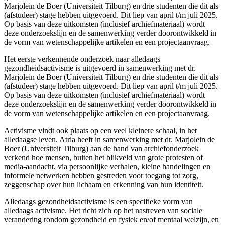
Marjolein de Boer (Universiteit Tilburg) en drie studenten die dit als
(afstudeer) stage hebben uitgevoerd. Dit liep van april t/m juli 2025.
Op basis van deze uitkomsten (inclusief archiefmateriaal) wordt
deze onderzoekslijn en de samenwerking verder doorontwikkeld in
de vorm van wetenschappelijke artikelen en een projectaanvraag.
Het eerste verkennende onderzoek naar alledaags
gezondheidsactivisme is uitgevoerd in samenwerking met dr.
Marjolein de Boer (Universiteit Tilburg) en drie studenten die dit als
(afstudeer) stage hebben uitgevoerd. Dit liep van april t/m juli 2025.
Op basis van deze uitkomsten (inclusief archiefmateriaal) wordt
deze onderzoekslijn en de samenwerking verder doorontwikkeld in
de vorm van wetenschappelijke artikelen en een projectaanvraag.
Activisme vindt ook plaats op een veel kleinere schaal, in het
alledaagse leven. Atria heeft in samenwerking met dr. Marjolein de
Boer (Universiteit Tilburg) aan de hand van archiefonderzoek
verkend hoe mensen, buiten het blikveld van grote protesten of
media-aandacht, via persoonlijke verhalen, kleine handelingen en
informele netwerken hebben gestreden voor toegang tot zorg,
zeggenschap over hun lichaam en erkenning van hun identiteit.
Alledaags gezondheidsactivisme is een specifieke vorm van
alledaags activisme. Het richt zich op het nastreven van sociale
verandering rondom gezondheid en fysiek en/of mentaal welzijn, en