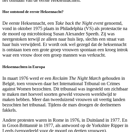
het ontstaan van de eerste Heksennachten.
Hoe ontstond de eerste Heksennacht?
De eerste Heksennacht, een
Take back the Night
event
genoemd,
vond in oktober 1975 plaats in Philadelphia (VS) als protestactie na
de moord op microbioloog Susan Alexander Speeth. Zij was
neergestoken terwijl ze alleen naar huis liep, slechts een straat van
haar huis verwijderd. Er wordt ook wel gezegd dat de heksennacht
is ontstaan toen een grote groep vrouwen spontaan een kroeg introk
waar een vrouw door een groep mannen was verkracht.
Heksennachten in Europa
In maart 1976 werd er een
Reclaim The Night March
gehouden in
België, toen vrouwen daar het International Tribunal on Crimes
against Women bezochten. Dit tribunaal was ingesteld om zichtbaar
te maken met hoeveel soorten geweld vrouwen wereldwijd te
maken hebben. Meer dan tweeduizend vrouwen uit veertig landen
bezochten het tribunaal. Tijdens de mars droegen de deelnemers
fakkels.
Andere protesten waren in Rome in 1976, in Duitsland in 1977. En
in Groot-Brittannië in 1977, als antwoord op de Yorkshire Ripper in
Leeds (veroordeeld voor de moord op dertien vrouwen).