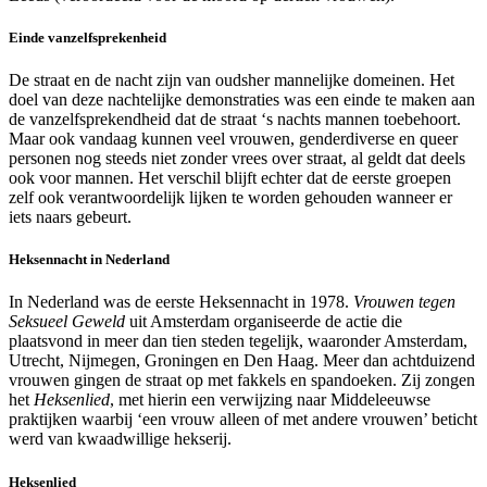
Einde vanzelfsprekenheid
De straat en de nacht zijn van oudsher mannelijke domeinen. Het
doel van deze nachtelijke demonstraties was een einde te maken aan
de vanzelfsprekendheid dat de straat ‘s nachts mannen toebehoort.
Maar ook vandaag kunnen veel vrouwen, genderdiverse en queer
personen nog steeds niet zonder vrees over straat, al geldt dat deels
ook voor mannen. Het verschil blijft echter dat de eerste groepen
zelf ook verantwoordelijk lijken te worden gehouden wanneer er
iets naars gebeurt.
Heksennacht in Nederland
In Nederland was de eerste Heksennacht in 1978.
Vrouwen tegen
Seksueel Geweld
uit Amsterdam organiseerde de actie die
plaatsvond in meer dan tien steden tegelijk, waaronder Amsterdam,
Utrecht, Nijmegen, Groningen en Den Haag. Meer dan achtduizend
vrouwen gingen de straat op met fakkels en spandoeken. Zij zongen
het
Heksenlied
, met hierin een verwijzing naar Middeleeuwse
praktijken waarbij ‘een vrouw alleen of met andere vrouwen’ beticht
werd van kwaadwillige hekserij.
Heksenlied