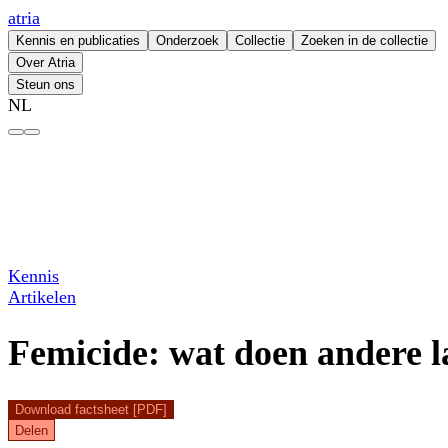
atria
Kennis en publicaties
Onderzoek
Collectie
Zoeken in de collectie
Over Atria
Steun ons
NL
Femicide: wat doen andere landen beter? – atria
Kennis
Artikelen
Femicide: wat doen andere l
Download factsheet [PDF]
Delen