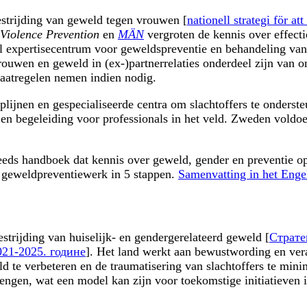
estrijding van geweld tegen vrouwen [
nationell strategi för 
Violence Prevention
en
MÄN
vergroten de kennis over effect
 expertisecentrum voor geweldspreventie en behandeling van 
uwen en geweld in (ex-)partnerrelaties onderdeel zijn van on
aatregelen nemen indien nodig.
lijnen en gespecialiseerde centra om slachtoffers te onderst
s en begeleiding voor professionals in het veld. Zweden vold
ds handboek dat kennis over geweld, gender en preventie op 
 geweldpreventiewerk in 5 stappen.
Samenvatting in het Enge
estrijding van huiselijk- en gendergerelateerd geweld [
Страте
21-2025. године
]. Het land werkt aan bewustwording en ve
d te verbeteren en de traumatisering van slachtoffers te min
engen, wat een model kan zijn voor toekomstige initiatieven 