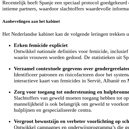
Recentelijk heeft Spanje een speciaal protocol goedgekeurd
intieme partners, waardoor slachtoffers waardevolle informa
Aanbevelingen aan het kabinet
Het Nederlandse kabinet kan de volgende leringen trekken ui
Erken femicide expliciet
Ontwikkel nationale definities voor femicide, inclusie
waarin vrouwen worden gedood. De statistieken uit Spa
Verzamel contextuele gegevens over gendergerelate
Identificeer patronen en risicofactoren door het syste
interactieve kaart van femicides in Servië, Albanië e
Zorg voor toegang tot ondersteuning en hulpbronnen
Slachtoffers van geweld moeten toegang hebben tot opv
mannelijkheid is ook belangrijk om geweld te voorkom
hulplijnen en gespecialiseerde centra.
Vergroot bewustzijn en verbeter voorlichting op sc
Ontwikkel campagnes en onderwijsprogramma’s die gen