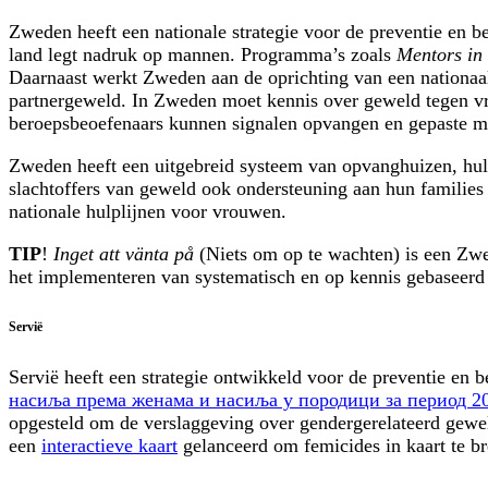
Zweden heeft een nationale strategie voor de preventie en b
land legt nadruk op mannen. Programma’s zoals
Mentors in 
Daarnaast werkt Zweden aan de oprichting van een nationaal
partnergeweld. In Zweden moet kennis over geweld tegen vro
beroepsbeoefenaars kunnen signalen opvangen en gepaste m
Zweden heeft een uitgebreid systeem van opvanghuizen, hulp
slachtoffers van geweld ook ondersteuning aan hun familie
nationale hulplijnen voor vrouwen.
TIP
!
Inget att vänta på
(Niets om op te wachten) is een Zwee
het implementeren van systematisch en op kennis gebaseerd
Servië
Servië heeft een strategie ontwikkeld voor de preventie en b
насиља према женама и насиља у породици за период 20
opgesteld om de verslaggeving over gendergerelateerd gewel
een
interactieve kaart
gelanceerd om femicides in kaart te br