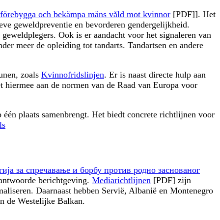
att förebygga och bekämpa mäns våld mot kvinnor
[PDF]]. Het
ieve geweldpreventie en bevorderen gendergelijkheid.
geweldplegers. Ook is er aandacht voor het signaleren van
der meer de opleiding tot tandarts. Tandartsen en andere
eunen, zoals
Kvinnofridslinjen
. Er is naast directe hulp aan
oet hiermee aan de normen van de Raad van Europa voor
één plaats samenbrengt. Het biedt concrete richtlijnen voor
ls
гија за спречавање и борбу против родно заснованог
rantwoorde berichtgeving.
Mediarichtlijnen
[PDF] zijn
imaliseren. Daarnaast hebben Servië, Albanië en Montenegro
in de Westelijke Balkan.