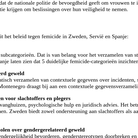
 dat de nationale politie de bevoegdheid geeft om vrouwen te
tie krijgen om beslissingen over hun veiligheid te nemen.
t het beleid tegen femicide in Zweden, Servië en Spanje:
f subcategorieën. Dat is van belang voor het verzamelen van s
nje laten zien dat 5 duidelijke femicide-categorieën inzicht
erd geweld
matisch verzamelen van contextuele gegevens over incidenten, 
n Montenegro draagt bij aan een contextuele gegevensverzamel
 voor slachtoffers en plegers
anghuizen, psychologische hulp en juridisch advies. Het bet
en. Zweden biedt zowel ondersteuning aan slachtoffers als a
holen over gendergerelateerd geweld
dergelijkheid bevorderen, genderstereotypen doorbreken en r