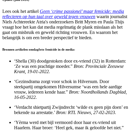
Lees ook het artikel
Geen ‘crime passionel’ maar femicide: media
reflecteren op hun taal over geweld tegen vrouwen
waarin journalist
Niels Achtereekte Atria's onderzoekers Britt Myren en Paula Thijs
vraagt hoe het kan dat media regelmatig de plank misslaan als het
gaat om misbruik en geweld richting vrouwen. En waarom het
belangrijk is om een breder perspectief te bieden.
Bronnen artikelen omslagfoto femicide in de media:
‘Shella (30) doodgestoken door ex-vriend (32) in Rotterdam:
‘Ze was een prachtige moeder.”
Bron: Provinciale Zeeuwse
Krant, 19-01-2022.
‘Gezinsdrama zorgt voor schok in Hilversum. Door
steekpartij omgekomen Hilversumse ‘was een hele aardige
vrouw, iedereen kende haar.”
Bron: Noordhollands Dagblad,
16-05-2022.
‘Verdacht shietpartij Zwijndrecht ‘wilde ex geen pijn doen’ en
bekende na arrestatie.’
Bron: RTL Nieuws, 27-02-2023.
‘Yèrma werd met bijl vermoord door haar ex-vriend uit
Haarlem. Haar broer: ‘Heel gek, maar ik geloofde het niet.”