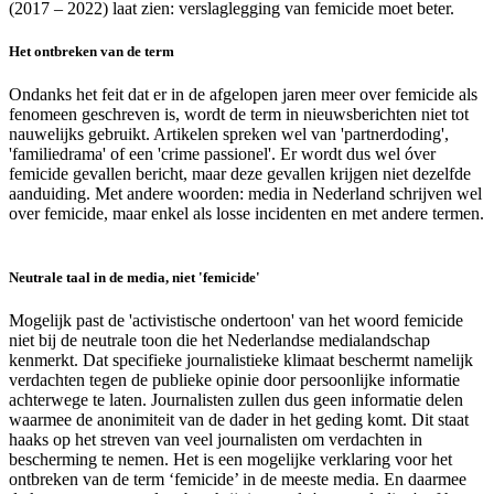
(2017 – 2022) laat zien: verslaglegging van femicide moet beter.
Het ontbreken van de term
Ondanks het feit dat er in de afgelopen jaren meer over femicide als
fenomeen geschreven is, wordt de term in nieuwsberichten niet tot
nauwelijks gebruikt. Artikelen spreken wel van 'partnerdoding',
'familiedrama' of een 'crime passionel'. Er wordt dus wel óver
femicide gevallen bericht, maar deze gevallen krijgen niet dezelfde
aanduiding. Met andere woorden: media in Nederland schrijven wel
over femicide, maar enkel als losse incidenten en met andere termen.
Neutrale taal in de media, niet 'femicide'
Mogelijk past de 'activistische ondertoon' van het woord femicide
niet bij de neutrale toon die het Nederlandse medialandschap
kenmerkt. Dat specifieke journalistieke klimaat beschermt namelijk
verdachten tegen de publieke opinie door persoonlijke informatie
achterwege te laten. Journalisten zullen dus geen informatie delen
waarmee de anonimiteit van de dader in het geding komt. Dit staat
haaks op het streven van veel journalisten om verdachten in
bescherming te nemen. Het is een mogelijke verklaring voor het
ontbreken van de term ‘femicide’ in de meeste media. En daarmee