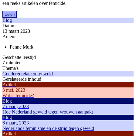
een reeks artikelen over femicide.
Delen
Blog
Datum
13 maart 2023
Auteur
Fenne Murk
Geschatte leestijd
7 minuten
Thema's
Gendergerelateerd geweld
Gerelateerde inhoud
Artikel
3 mei, 2023
Wat is femicide?
Blog
7 maart, 2023
Hoe Nederland geweld tegen vrouwen aanpakt
Blog
6 maart, 2023
Nederlands feminisme en de strijd tegen geweld
Artikel