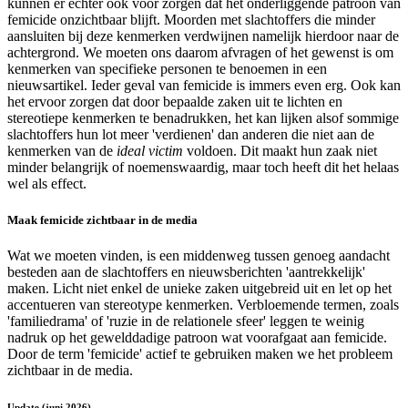
kunnen er echter ook voor zorgen dat het onderliggende patroon van
femicide onzichtbaar blijft. Moorden met slachtoffers die minder
aansluiten bij deze kenmerken verdwijnen namelijk hierdoor naar de
achtergrond. We moeten ons daarom afvragen of het gewenst is om
kenmerken van specifieke personen te benoemen in een
nieuwsartikel. Ieder geval van femicide is immers even erg. Ook kan
het ervoor zorgen dat door bepaalde zaken uit te lichten en
stereotiepe kenmerken te benadrukken, het kan lijken alsof sommige
slachtoffers hun lot meer 'verdienen' dan anderen die niet aan de
kenmerken van de
ideal victim
voldoen. Dit maakt hun zaak niet
minder belangrijk of noemenswaardig, maar toch heeft dit het helaas
wel als effect.
Maak femicide zichtbaar in de media
Wat we moeten vinden, is een middenweg tussen genoeg aandacht
besteden aan de slachtoffers en nieuwsberichten 'aantrekkelijk'
maken. Licht niet enkel de unieke zaken uitgebreid uit en let op het
accentueren van stereotype kenmerken. Verbloemende termen, zoals
'familiedrama' of 'ruzie in de relationele sfeer' leggen te weinig
nadruk op het gewelddadige patroon wat voorafgaat aan femicide.
Door de term 'femicide' actief te gebruiken maken we het probleem
zichtbaar in de media.
Update (juni 2026)