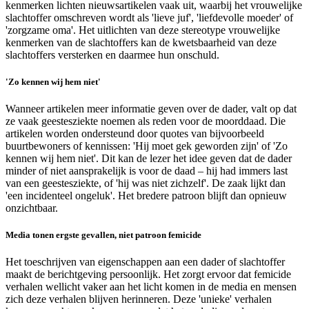
kenmerken lichten nieuwsartikelen vaak uit, waarbij het vrouwelijke
slachtoffer omschreven wordt als 'lieve juf', 'liefdevolle moeder' of
'zorgzame oma'. Het uitlichten van deze stereotype vrouwelijke
kenmerken van de slachtoffers kan de kwetsbaarheid van deze
slachtoffers versterken en daarmee hun onschuld.
'Zo kennen wij hem niet'
Wanneer artikelen meer informatie geven over de dader, valt op dat
ze vaak geestesziekte noemen als reden voor de moorddaad. Die
artikelen worden ondersteund door quotes van bijvoorbeeld
buurtbewoners of kennissen: 'Hij moet gek geworden zijn' of 'Zo
kennen wij hem niet'. Dit kan de lezer het idee geven dat de dader
minder of niet aansprakelijk is voor de daad – hij had immers last
van een geestesziekte, of 'hij was niet zichzelf'. De zaak lijkt dan
'een incidenteel ongeluk'. Het bredere patroon blijft dan opnieuw
onzichtbaar.
Media tonen ergste gevallen, niet patroon femicide
Het toeschrijven van eigenschappen aan een dader of slachtoffer
maakt de berichtgeving persoonlijk. Het zorgt ervoor dat femicide
verhalen wellicht vaker aan het licht komen in de media en mensen
zich deze verhalen blijven herinneren. Deze 'unieke' verhalen