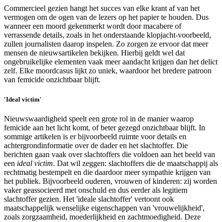
Commercieel gezien hangt het succes van elke krant af van het
vermogen om de ogen van de lezers op het papier te houden. Dus
wanneer een moord gekenmerkt wordt door macabere of
verrassende details, zoals in het onderstaande klopjacht-voorbeeld,
zullen journalisten daarop inspelen. Zo zorgen ze ervoor dat meer
mensen de nieuwsartikelen bekijken. Hierbij geldt wel dat
ongebruikelijke elementen vaak meer aandacht krijgen dan het delict
zelf. Elke moordcasus lijkt zo uniek, waardoor het bredere patroon
van femicide onzichtbaar blijft.
'Ideal victim'
Nieuwswaardigheid speelt een grote rol in de manier waarop
femicide aan het licht komt, of beter gezegd onzichtbaar blijft. In
sommige artikelen is er bijvoorbeeld ruimte voor details en
achtergrondinformatie over de dader en het slachtoffer. Die
berichten gaan vaak over slachtoffers die voldoen aan het beeld van
een
ideal victim
. Dat wil zeggen: slachtoffers die de maatschappij als
rechtmatig bestempelt en die daardoor meer sympathie krijgen van
het publiek. Bijvoorbeeld ouderen, vrouwen of kinderen: zij worden
vaker geassocieerd met onschuld en dus eerder als legitiem
slachtoffer gezien. Het 'ideale slachtoffer' vertoont ook
maatschappelijk wenselijke eigenschappen van 'vrouwelijkheid',
zoals zorgzaamheid, moederlijkheid en zachtmoedigheid. Deze