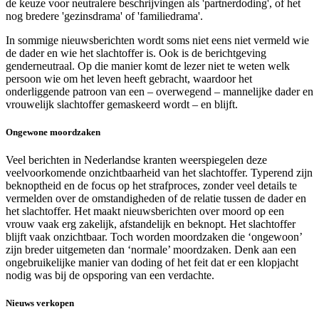
de keuze voor neutralere beschrijvingen als 'partnerdoding', of het
nog bredere 'gezinsdrama' of 'familiedrama'.
In sommige nieuwsberichten wordt soms niet eens niet vermeld wie
de dader en wie het slachtoffer is. Ook is de berichtgeving
genderneutraal. Op die manier komt de lezer niet te weten welk
persoon wie om het leven heeft gebracht, waardoor het
onderliggende patroon van een – overwegend – mannelijke dader en
vrouwelijk slachtoffer gemaskeerd wordt – en blijft.
Ongewone moordzaken
Veel berichten in Nederlandse kranten weerspiegelen deze
veelvoorkomende onzichtbaarheid van het slachtoffer. Typerend zijn
beknoptheid en de focus op het strafproces, zonder veel details te
vermelden over de omstandigheden of de relatie tussen de dader en
het slachtoffer. Het maakt nieuwsberichten over moord op een
vrouw vaak erg zakelijk, afstandelijk en beknopt. Het slachtoffer
blijft vaak onzichtbaar. Toch worden moordzaken die ‘ongewoon’
zijn breder uitgemeten dan ‘normale’ moordzaken. Denk aan een
ongebruikelijke manier van doding of het feit dat er een klopjacht
nodig was bij de opsporing van een verdachte.
Nieuws verkopen