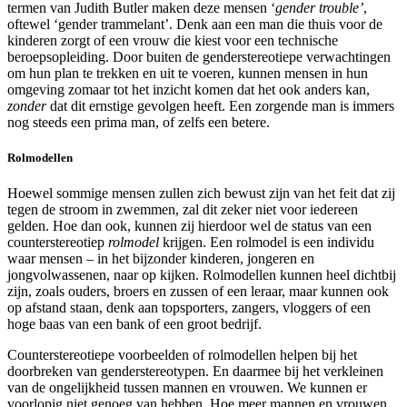
termen van Judith Butler maken deze mensen ‘
gender trouble’
,
oftewel ‘gender trammelant’. Denk aan een man die thuis voor de
kinderen zorgt of een vrouw die kiest voor een technische
beroepsopleiding. Door buiten de genderstereotiepe verwachtingen
om hun plan te trekken en uit te voeren, kunnen mensen in hun
omgeving zomaar tot het inzicht komen dat het ook anders kan,
zonder
dat dit ernstige gevolgen heeft. Een zorgende man is immers
nog steeds een prima man, of zelfs een betere.
Rolmodellen
Hoewel sommige mensen zullen zich bewust zijn van het feit dat zij
tegen de stroom in zwemmen, zal dit zeker niet voor iedereen
gelden. Hoe dan ook, kunnen zij hierdoor wel de status van een
counterstereotiep
rolmodel
krijgen. Een rolmodel is een individu
waar mensen – in het bijzonder kinderen, jongeren en
jongvolwassenen, naar op kijken. Rolmodellen kunnen heel dichtbij
zijn, zoals ouders, broers en zussen of een leraar, maar kunnen ook
op afstand staan, denk aan topsporters, zangers, vloggers of een
hoge baas van een bank of een groot bedrijf.
Counterstereotiepe voorbeelden of rolmodellen helpen bij het
doorbreken van genderstereotypen. En daarmee bij het verkleinen
van de ongelijkheid tussen mannen en vrouwen. We kunnen er
voorlopig niet genoeg van hebben. Hoe meer mannen en vrouwen