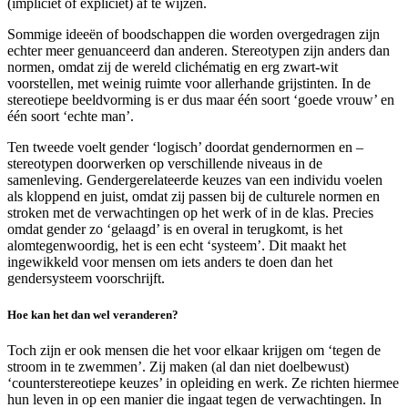
(impliciet of expliciet) af te wijzen.
Sommige ideeën of boodschappen die worden overgedragen zijn
echter meer genuanceerd dan anderen. Stereotypen zijn anders dan
normen, omdat zij de wereld clichématig en erg zwart-wit
voorstellen, met weinig ruimte voor allerhande grijstinten. In de
stereotiepe beeldvorming is er dus maar één soort ‘goede vrouw’ en
één soort ‘echte man’.
Ten tweede voelt gender ‘logisch’ doordat gendernormen en –
stereotypen doorwerken op verschillende niveaus in de
samenleving. Gendergerelateerde keuzes van een individu voelen
als kloppend en juist, omdat zij passen bij de culturele normen en
stroken met de verwachtingen op het werk of in de klas. Precies
omdat gender zo ‘gelaagd’ is en overal in terugkomt, is het
alomtegenwoordig, het is een echt ‘systeem’. Dit maakt het
ingewikkeld voor mensen om iets anders te doen dan het
gendersysteem voorschrijft.
Hoe kan het dan wel veranderen?
Toch zijn er ook mensen die het voor elkaar krijgen om ‘tegen de
stroom in te zwemmen’. Zij maken (al dan niet doelbewust)
‘counterstereotiepe keuzes’ in opleiding en werk. Ze richten hiermee
hun leven in op een manier die ingaat tegen de verwachtingen. In