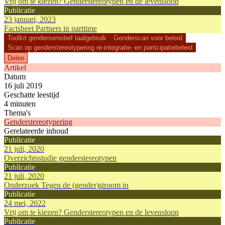
Vrij om te kiezen? Genderstereotypen en de levensloop
Publicatie
23 januari, 2023
Factsheet Partners in parttime
Toolkit gendersensitief taalgebruik
Genderscan voor beleid
Scan op genderstereotypering re-integratie- en participatiebeleid
Delen
Artikel
Datum
16 juli 2019
Geschatte leestijd
4 minuten
Thema's
Genderstereotypering
Gerelateerde inhoud
Publicatie
21 juli, 2020
Overzichtsstudie genderstereotypen
Publicatie
21 juli, 2020
Onderzoek Tegen de (gender)stroom in
Publicatie
24 mei, 2022
Vrij om te kiezen? Genderstereotypen en de levensloop
Publicatie