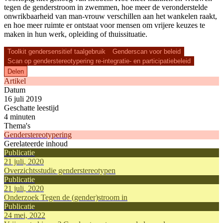
tegen de genderstroom in zwemmen, hoe meer de veronderstelde
onwrikbaarheid van man-vrouw verschillen aan het wankelen raakt,
en hoe meer ruimte er ontstaat voor mensen om vrijere keuzes te
maken in hun werk, opleiding of thuissituatie.
Toolkit gendersensitief taalgebruik
Genderscan voor beleid
Scan op genderstereotypering re-integratie- en participatiebeleid
Delen
Artikel
Datum
16 juli 2019
Geschatte leestijd
4 minuten
Thema's
Genderstereotypering
Gerelateerde inhoud
Publicatie
21 juli, 2020
Overzichtsstudie genderstereotypen
Publicatie
21 juli, 2020
Onderzoek Tegen de (gender)stroom in
Publicatie
24 mei, 2022