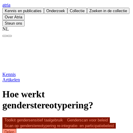
atria
Kennis en publicaties
Onderzoek
Collectie
Zoeken in de collectie
Over Atria
Steun ons
NL
Hoe werkt genderstereotypering? – atria
Kennis
Artikelen
Hoe werkt
genderstereotypering?
Toolkit gendersensitief taalgebruik
Genderscan voor beleid
Scan op genderstereotypering re-integratie- en participatiebeleid
Delen