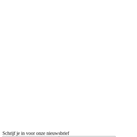
23 januari, 2023
6 oktober, 
Factsheet Partners in partime
Omgaan met
Genderstereotypering
Genderster
Schrijf je in voor onze nieuwsbrief