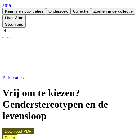
atria
Kennis en publicaties
Onderzoek
Collectie
Zoeken in de collectie
Over Atria
Steun ons
NL
Vrij om te kiezen? Genderstereotypen en de levensloop – atria
Publicaties
Vrij om te kiezen?
Genderstereotypen en de
levensloop
Download PDF
Delen