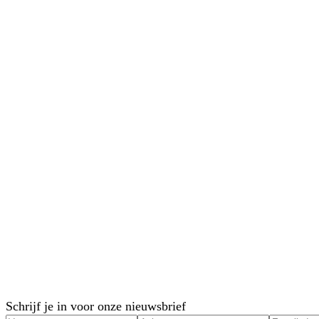
19 november, 2024
Aanbevelingen VN-Vrouwentop 2025
Economische ongelijkheid
Schrijf je in voor onze nieuwsbrief