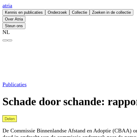
atria
Kennis en publicaties
Onderzoek
Collectie
Zoeken in de collectie
Over Atria
Steun ons
NL
Schade door schande: rapport over afstand en adoptie – atria
Publicaties
Schade door schande: rappor
Delen
De Commissie Binnenlandse Afstand en Adoptie (CBAA) onde