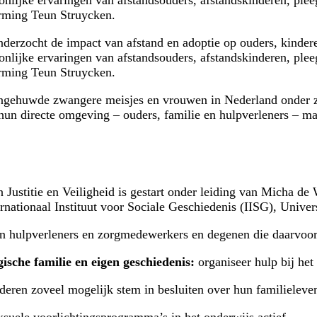
lijke ervaringen van afstandsouders, afstandskinderen, pleeg
erming Teun Struycken.
rzocht de impact van afstand en adoptie op ouders, kindere
lijke ervaringen van afstandsouders, afstandskinderen, pleeg
erming Teun Struycken.
 ongehuwde zwangere meisjes en vrouwen in Nederland onder 
 hun directe omgeving – ouders, familie en hulpverleners – 
n Justitie en Veiligheid is gestart onder leiding van Micha de
nationaal Instituut voor Sociale Geschiedenis (IISG), Univers
n hulpverleners en zorgmedewerkers en degenen die daarvoor 
ische familie en eigen geschiedenis:
organiseer hulp bij he
deren zoveel mogelijk stem in besluiten over hun familieleve