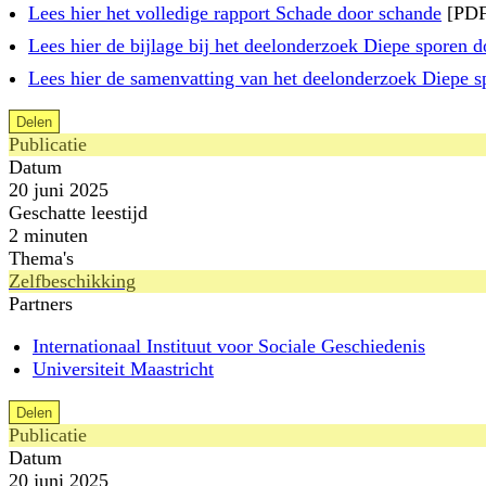
Lees hier het volledige rapport Schade door schande
[PDF
Lees hier de bijlage bij het deelonderzoek Diepe sporen d
Lees hier de samenvatting van het deelonderzoek Diepe s
Delen
Publicatie
Datum
20 juni 2025
Geschatte leestijd
2 minuten
Thema's
Zelfbeschikking
Partners
Internationaal Instituut voor Sociale Geschiedenis
Universiteit Maastricht
Delen
Publicatie
Datum
20 juni 2025