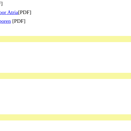
]
oor Atria
[PDF]
poren
[PDF]