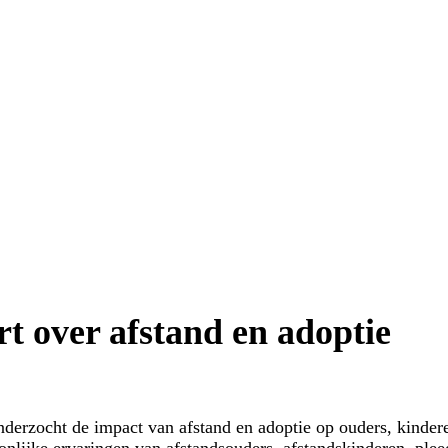
t over afstand en adoptie
rzocht de impact van afstand en adoptie op ouders, kindere