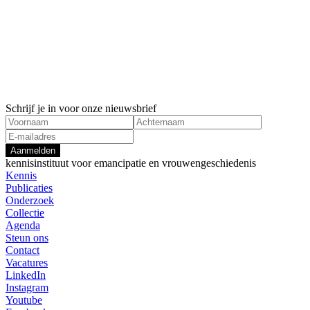
19 november, 2024
10 februari
Aanbevelingen VN-Vrouwentop 2025
De effecten
Economische ongelijkheid
gendergeli
Economisch
Schrijf je in voor onze nieuwsbrief
Aanmelden
kennisinstituut voor emancipatie en vrouwengeschiedenis
Kennis
Publicaties
Onderzoek
Collectie
Agenda
Steun ons
Contact
Vacatures
LinkedIn
Instagram
Youtube