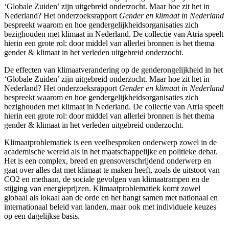
‘Globale Zuiden’ zijn uitgebreid onderzocht. Maar hoe zit het in
Nederland? Het onderzoeksrapport
Gender en klimaat in Nederland
bespreekt waarom en hoe gendergelijkheidsorganisaties zich
bezighouden met klimaat in Nederland. De collectie van Atria speelt
hierin een grote rol: door middel van allerlei bronnen is het thema
gender & klimaat in het verleden uitgebreid onderzocht.
De effecten van klimaatverandering op de genderongelijkheid in het
‘Globale Zuiden’ zijn uitgebreid onderzocht. Maar hoe zit het in
Nederland? Het onderzoeksrapport
Gender en klimaat in Nederland
bespreekt waarom en hoe gendergelijkheidsorganisaties zich
bezighouden met klimaat in Nederland. De collectie van Atria speelt
hierin een grote rol: door middel van allerlei bronnen is het thema
gender & klimaat in het verleden uitgebreid onderzocht.
Klimaatproblematiek is een veelbesproken onderwerp zowel in de
academische wereld als in het maatschappelijke en politieke debat.
Het is een complex, breed en grensoverschrijdend onderwerp en
gaat over alles dat met klimaat te maken heeft, zoals de uitstoot van
CO2 en methaan, de sociale gevolgen van klimaatrampen en de
stijging van energieprijzen. Klimaatproblematiek komt zowel
globaal als lokaal aan de orde en het hangt samen met nationaal en
internationaal beleid van landen, maar ook met individuele keuzes
op een dagelijkse basis.