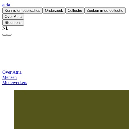
atria
Kennis en publicaties
Onderzoek
Collectie
Zoeken in de collectie
Over Atria
Steun ons
NL
Maya Declich – atria
Over Atria
Mensen
Medewerkers