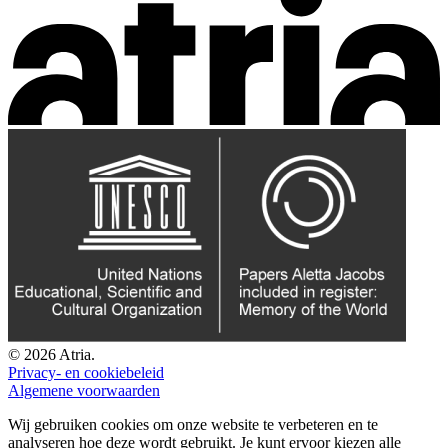
© 2026 Atria.
Privacy- en cookiebeleid
Algemene voorwaarden
Wij gebruiken cookies om onze website te verbeteren en te
analyseren hoe deze wordt gebruikt. Je kunt ervoor kiezen alle