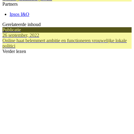
Partners
Ipsos I&O
Gerelateerde inhoud
Publicatie
26 september, 2022
Online haat belemmert ambitie en functioneren vrouwelijke lokale
politici
Verder lezen
Publicatie
Publicatie