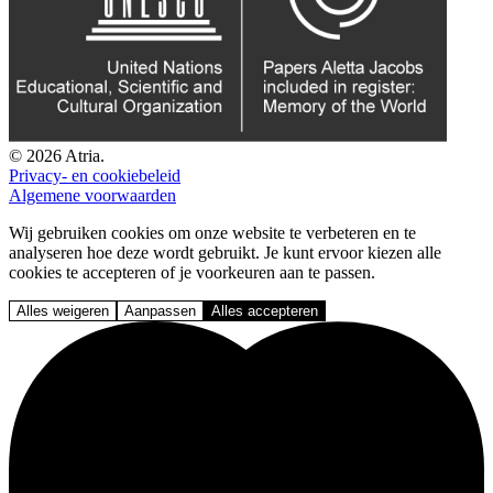
© 2026 Atria.
Privacy- en cookiebeleid
Algemene voorwaarden
Wij gebruiken cookies om onze website te verbeteren en te
analyseren hoe deze wordt gebruikt. Je kunt ervoor kiezen alle
cookies te accepteren of je voorkeuren aan te passen.
Alles weigeren
Aanpassen
Alles accepteren