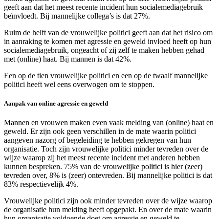
geeft aan dat het meest recente incident hun socialemediagebruik
beïnvloedt. Bij mannelijke collega’s is dat 27%.
Ruim de helft van de vrouwelijke politici geeft aan dat het risico om
in aanraking te komen met agressie en geweld invloed heeft op hun
socialemediagebruik, ongeacht of zij zelf te maken hebben gehad
met (online) haat. Bij mannen is dat 42%.
Een op de tien vrouwelijke politici en een op de twaalf mannelijke
politici heeft wel eens overwogen om te stoppen.
Aanpak van online agressie en geweld
Mannen en vrouwen maken even vaak melding van (online) haat en
geweld. Er zijn ook geen verschillen in de mate waarin politici
aangeven nazorg of begeleiding te hebben gekregen van hun
organisatie. Toch zijn vrouwelijke politici minder tevreden over de
wijze waarop zij het meest recente incident met anderen hebben
kunnen bespreken. 75% van de vrouwelijke politici is hier (zeer)
tevreden over, 8% is (zeer) ontevreden. Bij mannelijke politici is dat
83% respectievelijk 4%.
Vrouwelijke politici zijn ook minder tevreden over de wijze waarop
de organisatie hun melding heeft opgepakt. En over de mate waarin
hun organisatie voldoende doet om agressie en geweld te