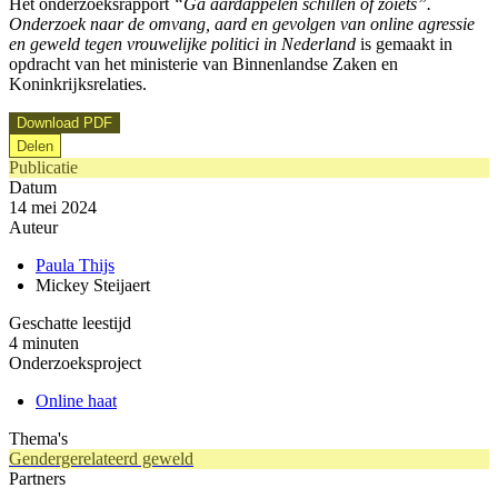
Het onderzoeksrapport
“Ga aardappelen schillen of zoiets”.
Onderzoek naar de omvang, aard en gevolgen van online agressie
en geweld tegen vrouwelijke politici in Nederland
is gemaakt in
opdracht van het ministerie van Binnenlandse Zaken en
Koninkrĳksrelaties.
Download PDF
Delen
Publicatie
Datum
14 mei 2024
Auteur
Paula Thijs
Mickey Steijaert
Geschatte leestijd
4 minuten
Onderzoeksproject
Online haat
Thema's
Gendergerelateerd geweld
Partners