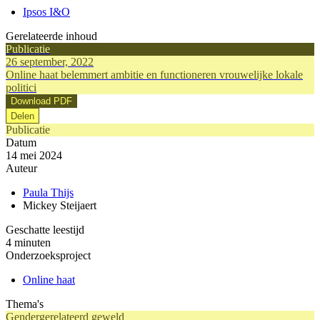
Ipsos I&O
Gerelateerde inhoud
Publicatie
26 september, 2022
Online haat belemmert ambitie en functioneren vrouwelijke lokale
politici
Download PDF
Delen
Publicatie
Datum
14 mei 2024
Auteur
Paula Thijs
Mickey Steijaert
Geschatte leestijd
4 minuten
Onderzoeksproject
Online haat
Thema's
Gendergerelateerd geweld