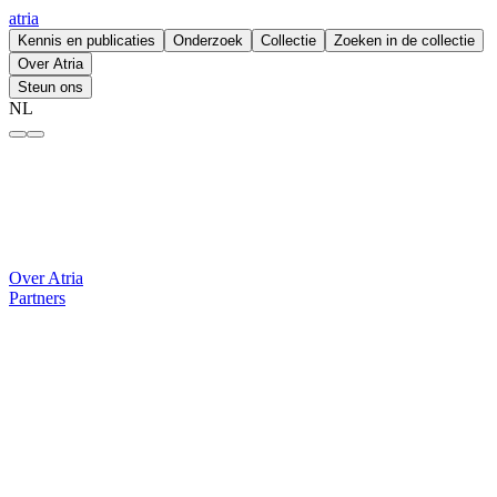
atria
Kennis en publicaties
Onderzoek
Collectie
Zoeken in de collectie
Over Atria
Steun ons
NL
Universiteit Utrecht – atria
Over Atria
Partners