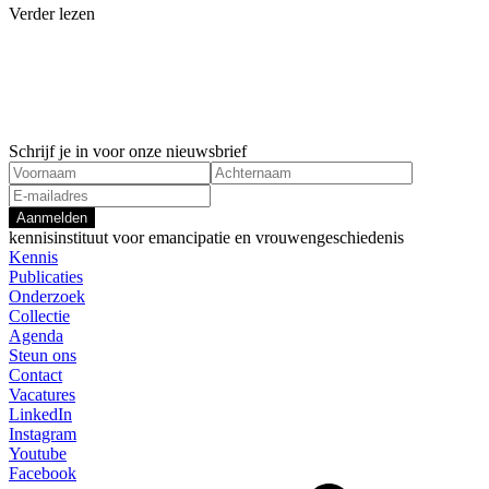
Verder lezen
Agenda
Agenda
27.08.26
01.03.26
De toekomst van particuliere archieven
– 15.03.26
Historicidagen
Internatio
evenement
Schrijf je in voor onze nieuwsbrief
Aanmelden
kennisinstituut voor emancipatie en vrouwengeschiedenis
Kennis
Publicaties
Onderzoek
Collectie
Agenda
Steun ons
Contact
Vacatures
LinkedIn
Instagram
Youtube
Facebook