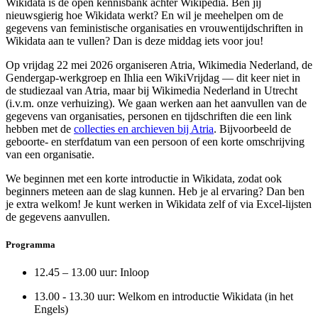
Wikidata is de open kennisbank achter Wikipedia. Ben jij
nieuwsgierig hoe Wikidata werkt? En wil je meehelpen om de
gegevens van feministische organisaties en vrouwentijdschriften in
Wikidata aan te vullen? Dan is deze middag iets voor jou!
Op vrijdag 22 mei 2026 organiseren Atria, Wikimedia Nederland, de
Gendergap-werkgroep en Ihlia een WikiVrijdag — dit keer niet in
de studiezaal van Atria, maar bij Wikimedia Nederland in Utrecht
(i.v.m. onze verhuizing). We gaan werken aan het aanvullen van de
gegevens van organisaties, personen en tijdschriften die een link
hebben met de
collecties en archieven bij Atria
. Bijvoorbeeld de
geboorte- en sterfdatum van een persoon of een korte omschrijving
van een organisatie.
We beginnen met een korte introductie in Wikidata, zodat ook
beginners meteen aan de slag kunnen. Heb je al ervaring? Dan ben
je extra welkom! Je kunt werken in Wikidata zelf of via Excel-lijsten
de gegevens aanvullen.
Programma
12.45 – 13.00 uur: Inloop
13.00 - 13.30 uur: Welkom en introductie Wikidata (in het
Engels)