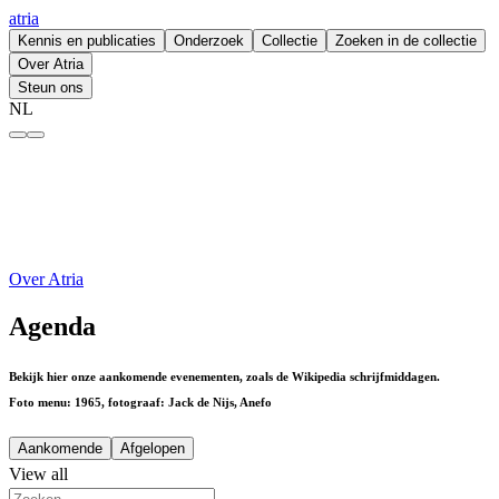
atria
Kennis en publicaties
Onderzoek
Collectie
Zoeken in de collectie
Over Atria
Steun ons
NL
Agenda – atria
Over Atria
Agenda
Bekijk hier onze aankomende evenementen, zoals de Wikipedia schrijfmiddagen.
Foto menu: 1965, fotograaf: Jack de Nijs, Anefo
Aankomende
Afgelopen
View all