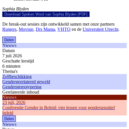
Sophia Blyden
Download Spoken Word van Sophia Blyden [PDF]
De break-out sessies zijn ontwikkeld samen met onze partners
Rutgers
,
Movisie
,
Drs Mama
,
VHTO
en de
Universiteit Utrecht
.
Delen
Nieuws
Datum
7 juli 2026
Geschatte leestijd
6 minuten
Thema's
Zelfbeschikking
Gendergerelateerd geweld
Genderstereotypering
Gerelateerde inhoud
Nieuws
23 juli, 2026
Conferentie Gender in Beleid: vier lessen voor gendersensitief
beleid
Delen
Nieuws