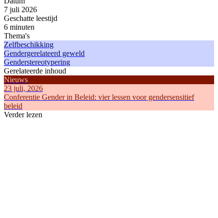
Datum
7 juli 2026
Geschatte leestijd
6 minuten
Thema's
Zelfbeschikking
Gendergerelateerd geweld
Genderstereotypering
Gerelateerde inhoud
Nieuws
23 juli, 2026
Conferentie Gender in Beleid: vier lessen voor gendersensitief
beleid
Verder lezen
Artikel
Nieuws
16 juli, 2019
5 december
Hoe werkt genderstereotypering?
Nieuwe Eur
Genderstereotypering
tegen vrou
Gendergere